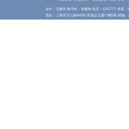
会长：沈建华 秘书长：张建秋 电话：62412757 传真：62
地址：上海市天山路600弄2号捷运大厦17楼B座 邮编：200051 网址：