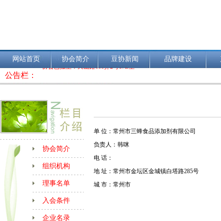
网站首页
协会简介
豆协新闻
品牌建设
协会已搬至：天山路600弄2号17B室
公告栏：
单 位：常州市三蜂食品添加剂有限公司
负责人：韩咪
协会简介
电 话：
组织机构
地 址：常州市金坛区金城镇白塔路285号
理事名单
城 市：常州市
入会条件
企业名录